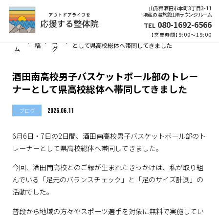
山形県酒田市本町3丁目3-11
地蔵の湯旅館1階ラウンジルーム
080-1692-6566
TEL
【営業時間】9:00～19:00
ホ
ブ
投
酒田南高校男子バスケットボール部のトレーナー
ー
>
>
ロ
>
稿
として県高校総体へ帯同してきました
ム
グ
酒田南高校男子バスケットボール部のトレー
ナーとして県高校総体へ帯同してきました
ブログ
2026.06.11
6月6日・7日の2日間、酒田南高校男子バスケットボール部のト
レーナーとして県高校総体へ帯同してきました。
今回、酒田南高校とのご縁が生まれたきっかけは、私が取り組
んでいる「足元のバランスチェック」と「足のサイズ計測」の
活動でした。
普段から地域の方々やスポーツ選手を対象に無料で実施してい